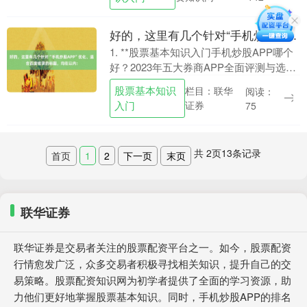
过具体案例，深入解....
好的，这里有几个针对“手机炒股APP”优化、适合百度收录的标题，均在以内：
1. **股票基本知识入门手机炒股APP哪个
好？2023年五大券商APP全面评测与选择
指南** 2. **新手如何用手机炒股APP入
股票基本知识
栏目：联华
阅读：
门？从开户到交易的全流程详解....
入门
证券
75
共
2
页
13
条记录
首页
1
2
下一页
末页
联华证券
联华证券是交易者关注的股票配资平台之一。如今，股票配资
行情愈发广泛，众多交易者积极寻找相关知识，提升自己的交
易策略。股票配资知识网为初学者提供了全面的学习资源，助
力他们更好地掌握股票基本知识。同时，手机炒股APP的排名