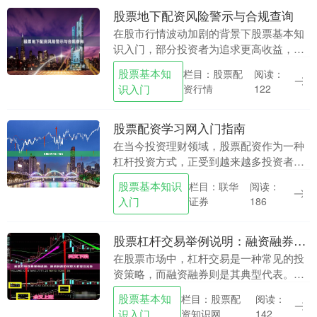
股票地下配资风险警示与合规查询
在股市行情波动加剧的背景下股票基本知
识入门，部分投资者为追求更高收益，开
始关注“股票配资”这一杠杆工具。然而，
股票基本知
栏目：股票配
阅读：
市场上大量打着“低门槛、高杠杆、免息垫
识入门
资行情
122
资”旗号的*....
股票配资学习网入门指南
在当今投资理财领域，股票配资作为一种
杠杆投资方式，正受到越来越多投资者的
关注。然而，对于刚接触这一领域的新手
股票基本知识
栏目：联华
阅读：
来说，如何正确理解配资、选择正规平
入门
证券
186
台、控制风险，是入....
股票杠杆交易举例说明：融资融券如何放大收益与风险
在股票市场中，杠杆交易是一种常见的投
资策略，而融资融券则是其典型代表。它
如同一把双刃剑，既能显著放大投资收
股票基本知
栏目：股票配
阅读：
益，也可能急剧扩大亏损风险。本文将通
识入门
资知识网
142