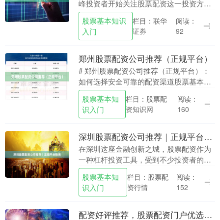
峰投资者开始关注股票配资这一投资方
式。股票配资作为一种杠杆投资工具股票
股票基本知识
栏目：联华
阅读：
基本知识入门，能够帮助投资者放大资金
入门
证券
92
规模，从而在行情向....
郑州股票配资公司推荐（正规平台）
# 郑州股票配资公司推荐（正规平台）：
如何选择安全可靠的配资渠道股票基本知
识入门 随着中国资本市场的不断发展，股
股票基本知
栏目：股票配
阅读：
票配资作为一种杠杆投资工具，逐渐受到
识入门
资知识网
160
投资者的关注....
深圳股票配资公司推荐｜正规平台指南
在深圳这座金融创新之城，股票配资作为
一种杠杆投资工具，受到不少投资者的关
注。然而，面对市场上众多的配资公司股
股票基本知
栏目：股票配
阅读：
票基本知识入门，如何甄别正规平台、规
识入门
资行情
152
避潜在风险，成为....
配资好评推荐，股票配资门户优选平台