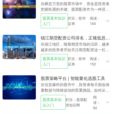
在瞬息万变的股票市场中，资金是投资者
把握机遇的关键。股票配资作为一种灵活
的资金杠杆工具，正被越来越多的投资者
股票基本知识
栏目：联华
阅读：
所关注。然而，面对市场上众多的配资平
入门
证券
160
台，如何甄别与选....
镇江期货配资公司排名，正规低息平台选择指南
在镇江地区，随着期货市场的活跃，越来
越多的投资者开始关注期货配资这一杠杆
工具。然而，面对市场上众多的配资公
股票基本知识
栏目：联华
阅读：
司，如何选择一家正规且低息的平台，成
入门
证券
152
为投资者关注的焦点....
股票策略平台 | 智能量化选股工具
在信息爆炸的股市中，投资者每天面临海
量数据与情绪波动的双重挑战。如何从数
千只股票中筛选出具备潜力的标的？如何
阅
股票基本知
栏目：股票配
避免情绪化交易带来的损失？股票策略平
读：
识入门
资知识网
台与智能量化选股....
82