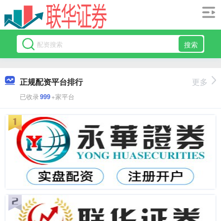
搜索
正规配资平台排行
更多
已收录
999
+家平台