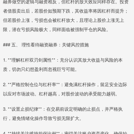
融券做空的逻辑与融资相反，但杠杆的放大效应同样存在。投资
者借股卖出后，若股价如预期下跌，其收益率将因杠杆而提升；
但若股价上涨，亏损也会被杠杆放大，且理论上股价上涨无上
限，潜在亏损风险极大，同样面临被强制平仓的风险。
### 五、 理性看待融资融券：关键风控措施
1. **理解杠杆双刃剑属性**：充分认识其放大收益与风险的本
质，切勿只幻想盈利而忽视巨亏可能。
2. **严格控制仓位与杠杆率**：避免满杠杆操作，留足安全边际
以应对市场波动。杠杆越高，对股价波动的承受能力越弱。
3. **设置止损纪律**：在交易前设定明确的止损点，并严格执
行，避免情绪化操作导致亏损无限扩大。
4. **持续关注维持担保比例**：密切关注账户资产变化，确保始