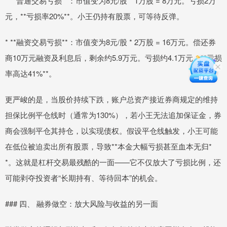
* **普通交易亏损**：市值变为8元/股 * 1万股 = 8万元。亏损2万
元，**亏损率20%**。小王仍持有股票，可等待反弹。
* **融资交易亏损**：市值变为8元/股 * 2万股 = 16万元。偿还券
商10万元融资及利息后，剩余约5.9万元。亏损约4.1万元，**亏损
率高达41%**。
更严峻的是，当股价持续下跌，账户总资产接近券商规定的维持
担保比例平仓线时（通常为130%），若小王无法追加保证金，券
商会强制平仓其持仓，以实现债权。假设平仓线触发，小王可能
在低位被迫卖出所有股票，导致**本金大幅亏损甚至血本无归*
*。这就是杠杆交易最残酷的一面——它不仅放大了亏损比例，还
可能剥夺投资者“长期持有、等待回本”的机会。
### 四、 融券做空：放大风险与收益的另一面