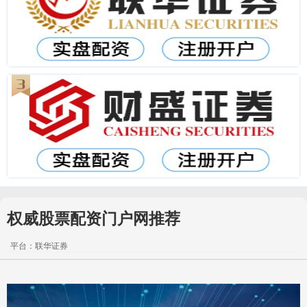
权威股票配资门户网推荐
平台：联华证券