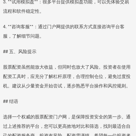
3. **试用模拟盘**：很多平台提供模拟盘功能，可以先体验交易
流程和软件稳定性。
4. **咨询客服**：通过门户网提供的联系方式直接咨询平台客
服，了解细节问题。
## 五、风险提示
股票配资虽然能放大收益，但同时也放大了风险。投资者在使用
配资工具时，应充分了解杠杆原理，合理控制仓位，避免过度投
机。建议从少量资金开始尝试，逐步熟悉平台操作和风控规则。
## 结语
选择一个权威的股票配资门户网，是保障投资安全的第一步。通
过上述推荐的平台，您可以更高效地对比和筛选，找到最适合自
己的配资服务商。投资有风险，配资需谨慎，希望每一位投资者