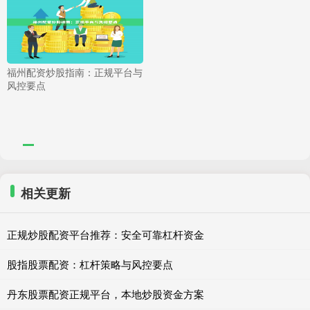
福州配资炒股指南：正规平台与
风控要点
相关更新
正规炒股配资平台推荐：安全可靠杠杆资金
股指股票配资：杠杆策略与风控要点
丹东股票配资正规平台，本地炒股资金方案