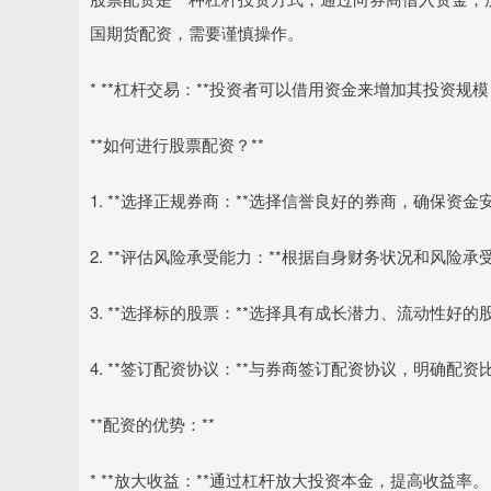
国期货配资，需要谨慎操作。
* **杠杆交易：**投资者可以借用资金来增加其投资规
**如何进行股票配资？**
1. **选择正规券商：**选择信誉良好的券商，确保资金
2. **评估风险承受能力：**根据自身财务状况和风险
3. **选择标的股票：**选择具有成长潜力、流动性好的
4. **签订配资协议：**与券商签订配资协议，明确配
**配资的优势：**
* **放大收益：**通过杠杆放大投资本金，提高收益率。