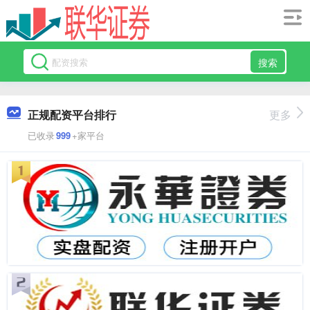
搜索
正规配资平台排行
更多
已收录
999
+家平台