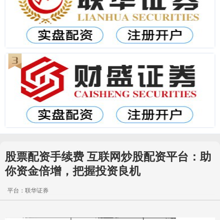
股票配资手续费 互联网炒股配资平台：助
你资金倍增，把握投资良机
平台：联华证券