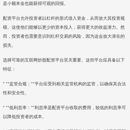
是小额本金也能获得可观的回报。
配资平台允许投资者以杠杆的形式借入资金，从而放大其投资规
模。这使他们能够以更少的资本投入，获得更大的收益潜力。然
而，投资者也需要意识到杠杆交易的风险，因为这会放大潜在的
损失。
选择可靠的互联网炒股配资平台至关重要。这些平台应具备以下
特征：
* **监管合规：**平台应受到相关监管机构的监管，以确保其合法
性和安全性。
* **低利息率：**利息率是配资平台收取的费用，较低的利息率可
以降低投资者的成本。