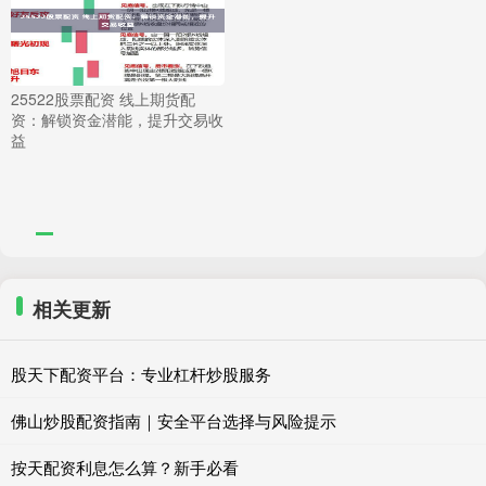
25522股票配资 线上期货配
资：解锁资金潜能，提升交易收
益
相关更新
股天下配资平台：专业杠杆炒股服务
佛山炒股配资指南｜安全平台选择与风险提示
按天配资利息怎么算？新手必看