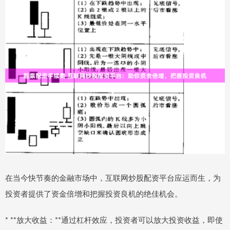
在当今快节奏的金融市场中，互联网炒股配资平台应运而生，为
投资者提供了资金倍增和把握投资良机的绝佳机会。
* **放大收益：**通过杠杆效应，投资者可以放大投资收益，即使