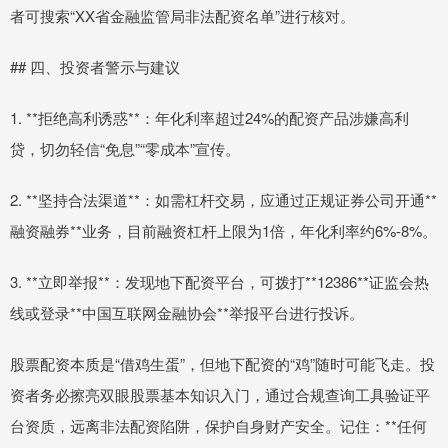
者可搜索“XX省金融监管局非法配资名单”进行核对。
## 四、投资者警示与建议
1. **拒绝高利诱惑**：年化利率超过24%的配资产品涉嫌高利
贷，切勿轻信“免息”“零成本”宣传。
2. **坚持合法渠道**：如需杠杆交易，应通过正规证券公司开通**
融资融券**业务，目前融资杠杆上限为1倍，年化利率约6%-8%。
3. **立即举报**：发现地下配资平台，可拨打**12386**证监会热
线或登录**中国互联网金融协会**举报平台进行投诉。
股票配资本质是“借鸡生蛋”，但地下配资的“鸡”随时可能飞走。投
资者务必擦亮双眼股票基本知识入门，通过合规查询工具验证平
台资质，远离非法配资陷阱，保护自身财产安全。记住：**任何