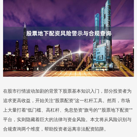
在股市行情波动加剧的背景下股票基本知识入门，部分投资者为
追求更高收益，开始关注“股票配资”这一杠杆工具。然而，市场
上大量打着“低门槛、高杠杆、免息垫资”旗号的**股票地下配资**
平台，实则隐藏着巨大的法律与资金风险。本文将从风险识别与
合规查询两个维度，帮助投资者远离非法配资陷阱。