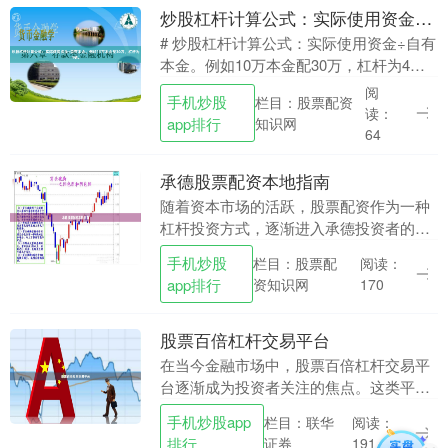
炒股杠杆计算公式：实际使用资金÷自有本金。例如10万本金配30万，杠杆为4倍。
# 炒股杠杆计算公式：实际使用资金÷自有
本金。例如10万本金配30万，杠杆为4
倍。 在股票投资领域，杠杆交易是一把双
阅
手机炒股
栏目：股票配资
刃剑。它既能放大收益，也能放大亏损。
读：
app排行
知识网
对于想要....
64
承德股票配资本地指南
随着资本市场的活跃，股票配资作为一种
杠杆投资方式，逐渐进入承德投资者的视
野。然而，配资业务涉及资金安全与合规
手机炒股
栏目：股票配
阅读：
风险，投资者需充分了解本地市场特点与
app排行
资知识网
170
操作规范。本文为....
股票百倍杠杆交易平台
在当今金融市场中，股票百倍杠杆交易平
台逐渐成为投资者关注的焦点。这类平台
允许投资者以少量资金撬动更大规模的交
手机炒股app
栏目：联华
阅读：
易，理论上能够实现收益的百倍放大。然
排行
证券
191