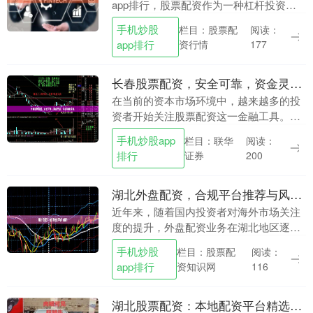
app排行，股票配资作为一种杠杆投资工
具，正受到越来越多投资者的关注。然
手机炒股
栏目：股票配
阅读：
而，如何在众多配资平台中选择合规机
app排行
资行情
177
构，并掌握正确的操....
长春股票配资，安全可靠，资金灵活，助您稳健投资。
在当前的资本市场环境中，越来越多的投
资者开始关注股票配资这一金融工具。作
为吉林省的省会城市，长春的股票配资市
手机炒股app
栏目：联华
阅读：
场也日益活跃。对于长春本地的投资者而
排行
证券
200
言，选择一家安全....
湖北外盘配资，合规平台推荐与风险提示
近年来，随着国内投资者对海外市场关注
度的提升，外盘配资业务在湖北地区逐渐
兴起。所谓外盘配资，是指投资者通过配
手机炒股
栏目：股票配
阅读：
资平台获得资金，用于投资境外股票、期
app排行
资知识网
116
货、外汇等金融产....
湖北股票配资：本地配资平台精选指南