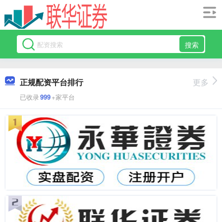
搜索
正规配资平台排行
更多
已收录
999
+家平台