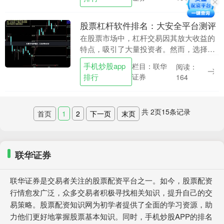
而，高杠杆也意味....
股票杠杆软件排名：大安全平台测评
在股票市场中，杠杆交易因其放大收益的
特点，吸引了大量投资者。然而，选择一
款安全、合规的杠杆软件，是保障资金安
手机炒股app
栏目：联华
阅读：
全的第一步。面对市面上众多的杠杆平
排行
证券
164
台，如何筛选出真正....
共
2
页
15
条记录
首页
1
2
下一页
末页
联华证券
联华证券是交易者关注的股票配资平台之一。如今，股票配资
行情愈发广泛，众多交易者积极寻找相关知识，提升自己的交
易策略。股票配资知识网为初学者提供了全面的学习资源，助
力他们更好地掌握股票基本知识。同时，手机炒股APP的排名