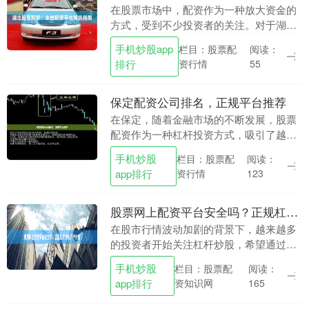
在股票市场中，配资作为一种放大资金的
方式，受到不少投资者的关注。对于湖北
本地的投资者来说，选择一家靠谱的配资
手机炒股app
栏目：股票配
阅读：
平台尤为重要。本文将围绕湖北股票配资
排行
资行情
55
的现状、选择标准....
保定配资公司排名，正规平台推荐
在保定，随着金融市场的不断发展，股票
配资作为一种杠杆投资方式，吸引了越来
越多投资者的关注。然而，面对市场上众
手机炒股
栏目：股票配
阅读：
多的配资公司，如何筛选出正规、安全的
app排行
资行情
123
平台成为投资者最....
股票网上配资平台安全吗？正规杠杆炒股开户指南
在股市行情波动加剧的背景下，越来越多
的投资者开始关注杠杆炒股，希望通过配
资放大收益。然而，面对网络上琳琅满目
手机炒股
栏目：股票配
阅读：
的配资平台，许多投资者不禁产生疑问：
app排行
资知识网
165
**股票网上配资....