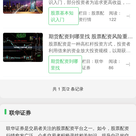
识入门，部分投资者为追求更高收益，开
始关注“股票配资”这一杠杆工具。然而，
股票基本知
栏目：股票配
阅读：
市场上大量打着“低门槛、高杠杆、免息垫
识入门
资行情
122
资”旗号的*....
期货配资到哪里找 股票配资风险重重，投资需谨慎
股票配资是一种高杠杆投资方式，投资者
利用借来的资金放大投资规模，以期获得
更高的收益。然而，配资也伴随着极高的
期货配资到哪
栏目：联华
阅读：
风险期货配资到哪里找，投资者需谨慎对
里找
证券
86
待。 股票配资是....
共 1 页/2 条记录
联华证券
联华证券是交易者关注的股票配资平台之一。如今，股票配资
行情愈发广泛，众多交易者积极寻找相关知识，提升自己的交