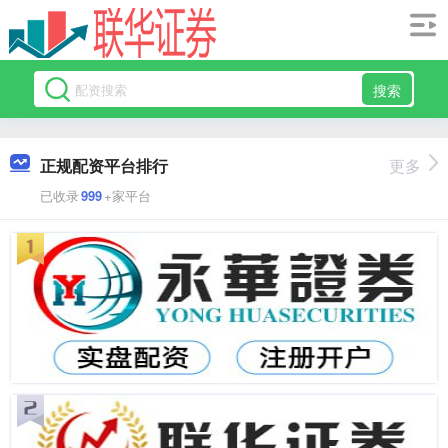
搜索
正规配资平台排行
更多
已收录
999
+家平台