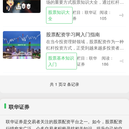
场的重要方式股票知识大全，通过杠杆效
应放大资金使用效率，但同时也伴随着较
股票知识大
栏目：联华证
阅读：
高的风险。本文将为您系统介绍黄金期货
全
券
105
配资的核心要点，....
股票配资学习网入门指南
在当今投资理财领域，股票配资作为一种
杠杆投资方式，正受到越来越多投资者的
关注。然而，对于刚接触这一领域的新手
股票基本知识
栏目：联华
阅读：
来说，如何正确理解配资、选择正规平
入门
证券
186
台、控制风险，是入....
共 1 页/2 条记录
联华证券
联华证券是交易者关注的股票配资平台之一。如今，股票配资
行情愈发广泛，众多交易者积极寻找相关知识，提升自己的交