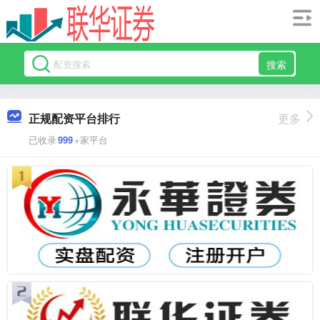
搜索
正规配资平台排行
更多
已收录
999
+家平台