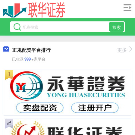
搜索
正规配资平台排行
更多
已收录
999
+家平台