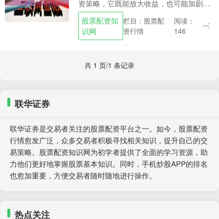
资策略，它既能放大收益，也可能加剧亏
损。对于希望快速获取高回报的投资者来
股票配资知
栏目：股票配
阅读：
说，杠杆交易充满诱惑；然而，其背后隐
识网
资行情
146
藏的风险同样不容....
共 1 页/1 条记录
联华证券
联华证券是交易者关注的股票配资平台之一。如今，股票配资
行情愈发广泛，众多交易者积极寻找相关知识，提升自己的交
易策略。股票配资知识网为初学者提供了全面的学习资源，助
力他们更好地掌握股票基本知识。同时，手机炒股APP的排名
也愈加重要，方便交易者随时随地进行操作。
热点关注