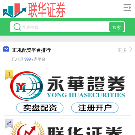
搜索
正规配资平台排行
更多
已收录
999
+家平台