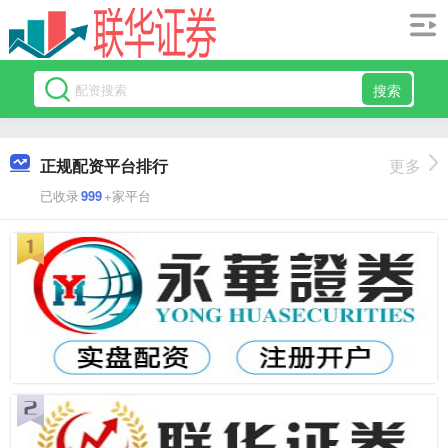
搜索
正规配资平台排行
更多
已收录
999
+家平台