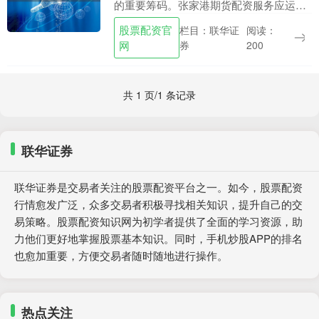
的重要筹码。张家港期货配资服务应运而
生，为投资者提供资金杠杆，助力其把握
股票配资官
栏目：联华证
阅读：
市场先机，实现投资收益最大化。 期货配
网
券
200
资是指投资者以....
共 1 页/1 条记录
联华证券
联华证券是交易者关注的股票配资平台之一。如今，股票配资
行情愈发广泛，众多交易者积极寻找相关知识，提升自己的交
易策略。股票配资知识网为初学者提供了全面的学习资源，助
力他们更好地掌握股票基本知识。同时，手机炒股APP的排名
也愈加重要，方便交易者随时随地进行操作。
热点关注