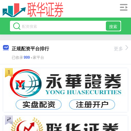
搜索
正规配资平台排行
更多
已收录
999
+家平台