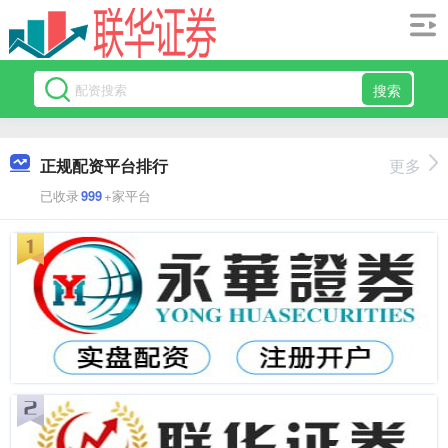
搜索
正规配资平台排行
更多
已收录
999
+家平台