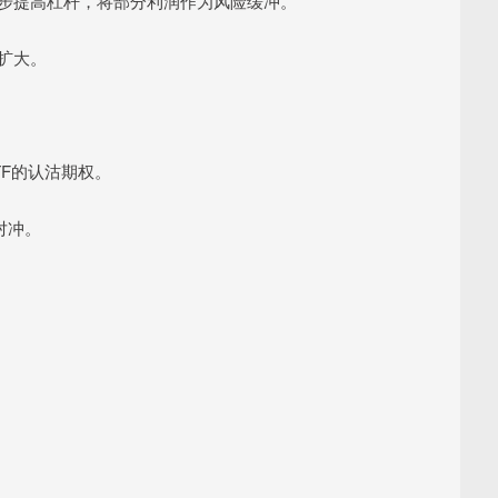
加逐步提高杠杆，将部分利润作为风险缓冲。
失扩大。
TF的认沽期权。
对冲。