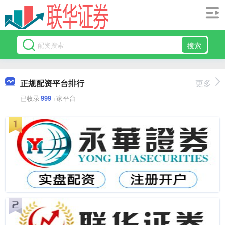
搜索
正规配资平台排行
更多
已收录
999
+家平台