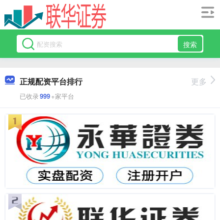
搜索
正规配资平台排行
更多
已收录
999
+家平台