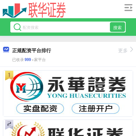
搜索
正规配资平台排行
更多
已收录
999
+家平台