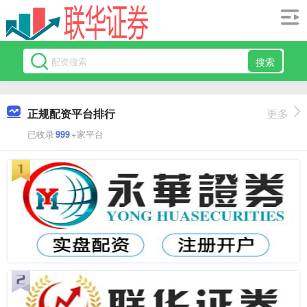
搜索
正规配资平台排行
更多
已收录
999
+家平台