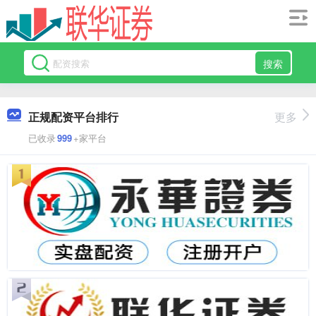
搜索
正规配资平台排行
更多
已收录
999
+家平台