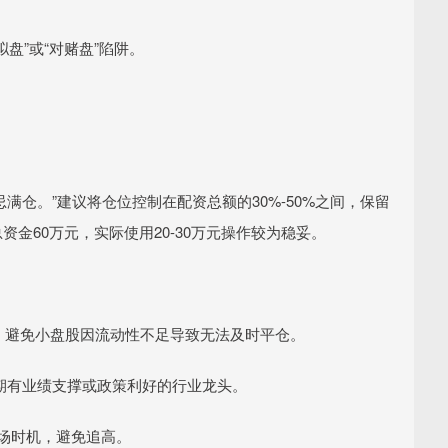
拟盘”或“对赌盘”陷阱。
满仓。”建议将仓位控制在配资总额的30%-50%之间，保留
资金60万元，实际使用20-30万元操作较为稳妥。
股票，避免小盘股因流动性不足导致无法及时平仓。
择近期有业绩支撑或政策利好的行业龙头。
择入场时机，避免追高。